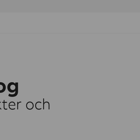
og
kter och