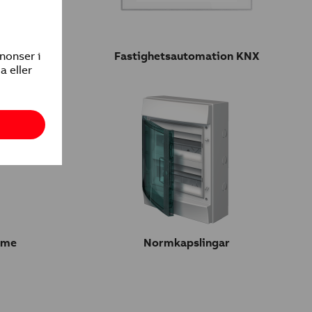
tillbehör
Fastighetsautomation KNX
ome
Normkapslingar