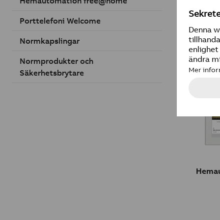
Hemautomation free@home
Porttelefoni Welcome
Strö
Normkapslingar
Normprodukter och
Säkerhetsbrytare
Hemau