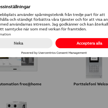
mbrytare & Vägguttag
Installationsmaterial & 
tomation free@home
Porttelefoni Welc