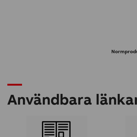
Normprodu
Användbara länka