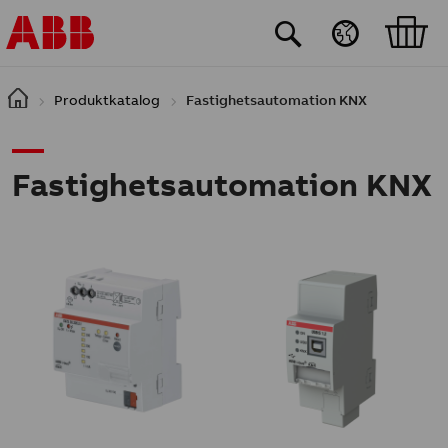
Hoppa till huvudinnehåll
Produktkatalog
Fastighetsautomation KNX
Fastighetsautomation KNX