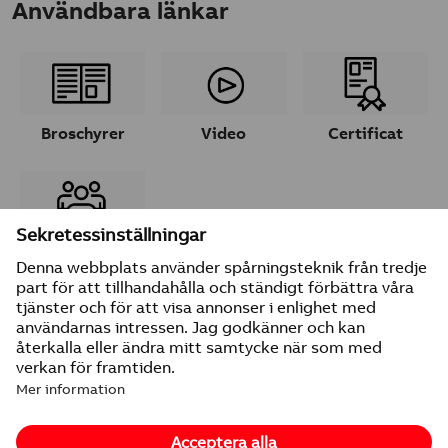
Användbara länkar
Broschyrer
Video
Certificat
Ta kontakt
© 2026 ABB
Leverantörsuppgifter