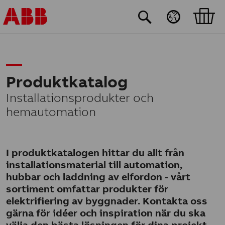
Hoppa till huvudinnehåll
Produktkatalog
Installationsprodukter och
hemautomation
I produktkatalogen hittar du allt från
installationsmaterial till automation,
hubbar och laddning av elfordon - vårt
sortiment omfattar produkter för
elektrifiering av byggnader. Kontakta oss
gärna för idéer och inspiration när du ska
välja den bästa lösningen för dina projekt