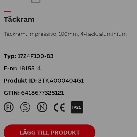
Täckram
Täckram, Impressivo, 100mm, 4-fack, aluminium
Typ:
1724F100-83
E-nr:
1815514
Produkt ID:
2TKA000404G1
GTIN:
6418677328121
J
M
N
K
IP21
LÄGG TILL PRODUKT