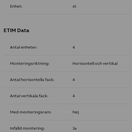
Enhet:
st
ETIM Data
Antal enheter:
4
Monteringsriktning:
Horisontell och vertikal
Antal horisontella fack:
4
Antal vertikala fack:
4
Med monteringsram:
Nej
Infälld montering:
Ja