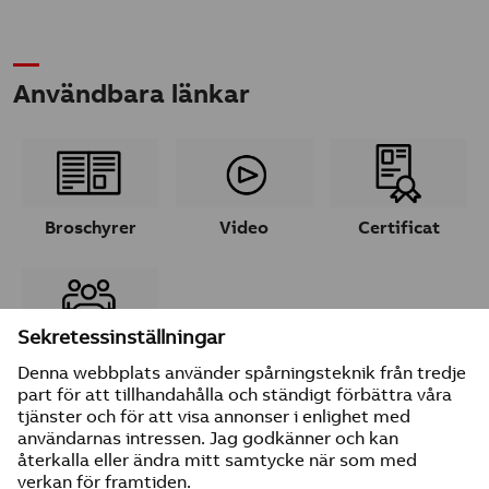
Användbara länkar
Broschyrer
Video
Certificat
Ta kontakt