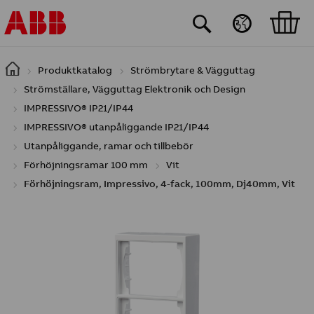
Hoppa till huvudinnehåll
Produktkatalog
Strömbrytare & Vägguttag
Strömställare, Vägguttag Elektronik och Design
IMPRESSIVO® IP21/IP44
IMPRESSIVO® utanpåliggande IP21/IP44
Utanpåliggande, ramar och tillbebör
Förhöjningsramar 100 mm
Vit
Förhöjningsram, Impressivo, 4-fack, 100mm, Dj40mm, Vit