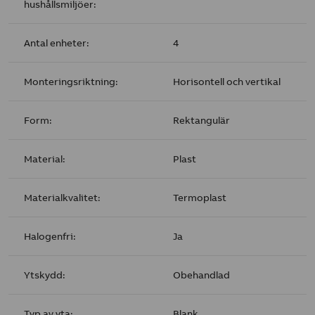
hushållsmiljöer:
Antal enheter:
4
Monteringsriktning:
Horisontell och vertikal
Form:
Rektangulär
Material:
Plast
Materialkvalitet:
Termoplast
Halogenfri:
Ja
Ytskydd:
Obehandlad
Typ av yta:
Blank