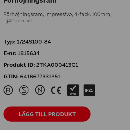
Förhöjningsram
Förhöjningsram, Impressivo, 4-fack, 100mm,
dj40mm, vit
Typ:
1724S100-84
E-nr:
1815634
Produkt ID:
2TKA000413G1
GTIN:
6418677331251
J
M
N
K
IP21
BVB
LÄGG TILL PRODUKT