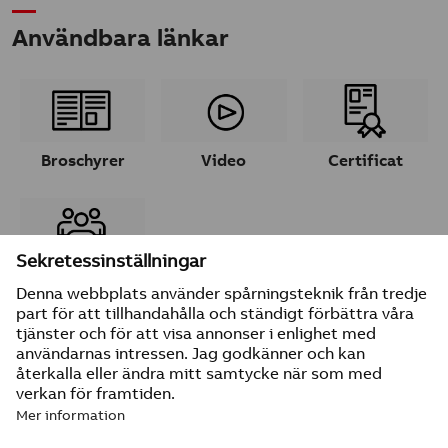
Användbara länkar
Broschyrer
Video
Certificat
Ta kontakt
© 2026 ABB