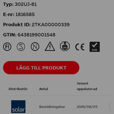
Typ:
302UJ-81
E-nr:
1816585
Produkt ID:
2TKA00000339
GTIN:
6438199001548
J
M
N
&
}
K
BVB
LÄGG TILL PRODUKT
Senast
Distributör
Antal
uppdaterad
Beställningsbar
2026/08/05