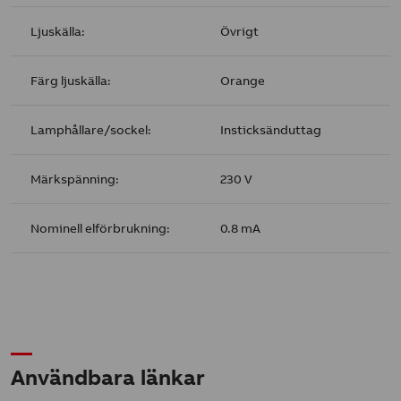
Ljuskälla:
Övrigt
Färg ljuskälla:
Orange
Lamphållare/sockel:
Insticksänduttag
Märkspänning:
230 V
Nominell elförbrukning:
0.8 mA
Användbara länkar