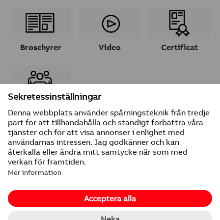
Broschyrer
Video
Certificat
Ta kontakt
© 2026 ABB
Leverantörsuppgifter
Integritetspolicy