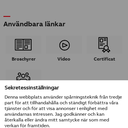
Användbara länkar
Broschyrer
Video
Certificat
Ta kontakt