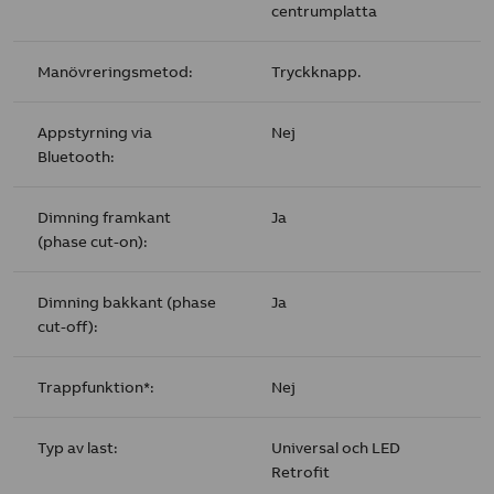
centrumplatta
Manövreringsmetod:
Tryckknapp.
Appstyrning via
Nej
Bluetooth:
Dimning framkant
Ja
(phase cut-on):
Dimning bakkant (phase
Ja
cut-off):
Trappfunktion*:
Nej
Typ av last:
Universal och LED
Retrofit