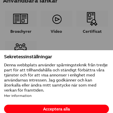
Användbara länkar
Broschyrer
Video
Certificat
Ta kontakt
© 2026 ABB
Leverantörsuppgifter