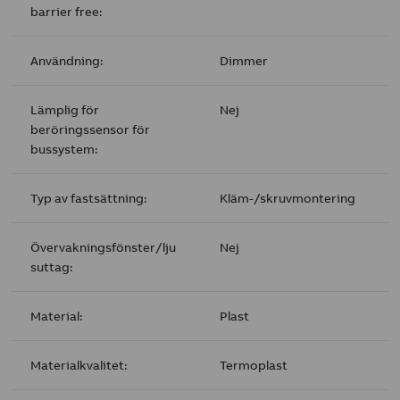
barrier free:
Användning:
Dimmer
Lämplig för
Nej
beröringssensor för
bussystem:
Typ av fastsättning:
Kläm-/skruvmontering
Övervakningsfönster/lju
Nej
suttag:
Material:
Plast
Materialkvalitet:
Termoplast