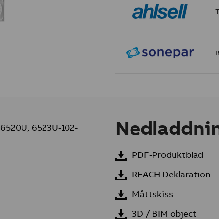
T
B
Nedladdni
, 6520U, 6523U-102-
PDF-Produktblad
REACH Deklaration
Måttskiss
3D / BIM object