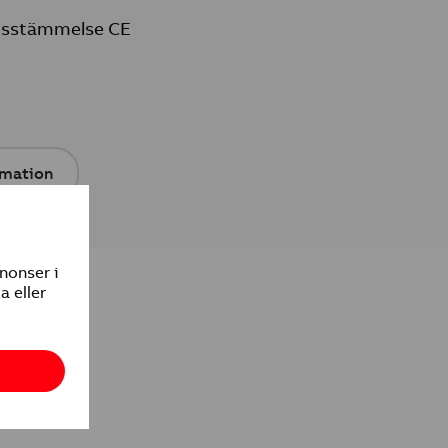
nsstämmelse CE
rmation