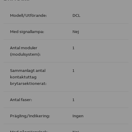
Modell/Utförande:
DCL
Med signallampa:
Nej
Antal moduler
1
(modulsystem):
Sammanlagt antal
1
kontaktuttag
brytarsektionerat:
Antal faser:
1
Prägling/Indikering:
Ingen
Med gångjärnslock:
Nej