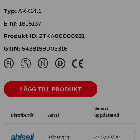
Typ:
AKK14.1
E-nr:
1815137
Produkt ID:
2TKA00000931
GTIN:
6438199002316
J
M
N
L
K
LÄGG TILL PRODUKT
Senast
Distributör
Antal
uppdaterad
Tillgänglig
2026/08/08