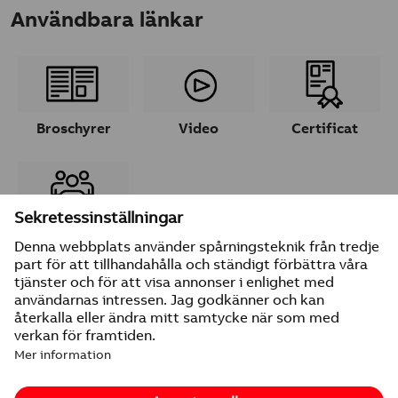
Användbara länkar
Broschyrer
Video
Certificat
Ta kontakt
© 2026 ABB