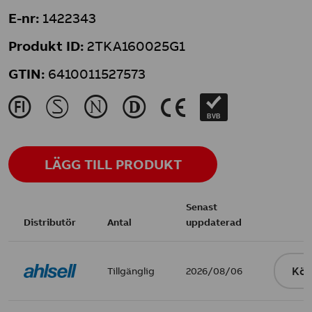
E-nr:
1422343
Produkt ID:
2TKA160025G1
GTIN:
6410011527573
J
M
N
L
K
BVB
LÄGG TILL PRODUKT
Senast
Distributör
Antal
uppdaterad
Tillgänglig
2026/08/06
Köp