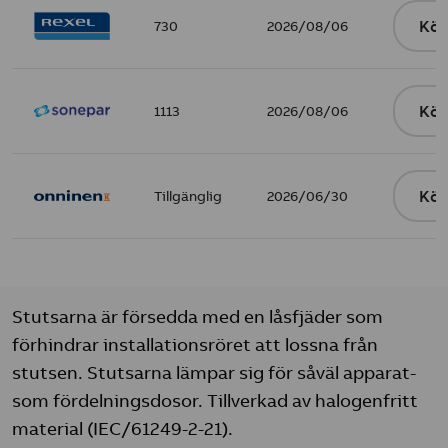
730
2026/08/06
Köp
1113
2026/08/06
Köp
Tillgänglig
2026/06/30
Köp
Stutsarna är försedda med en låsfjäder som
förhindrar installationsröret att lossna från
stutsen. Stutsarna lämpar sig för såväl apparat-
som fördelningsdosor. Tillverkad av halogenfritt
material (IEC/61249-2-21).