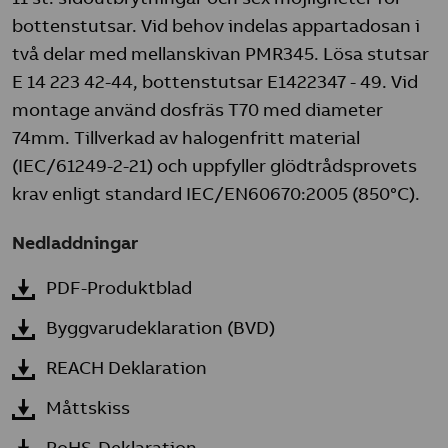
bottenstutsar. Vid behov indelas appartadosan i
två delar med mellanskivan PMR345. Lösa stutsar
E 14 223 42-44, bottenstutsar E1422347 - 49. Vid
montage använd dosfräs T70 med diameter
74mm. Tillverkad av halogenfritt material
(IEC/61249-2-21) och uppfyller glödtrådsprovets
krav enligt standard IEC/EN60670:2005 (850°C).
Nedladdningar
PDF-Produktblad
Byggvarudeklaration (BVD)
REACH Deklaration
Måttskiss
RoHS-Deklaration