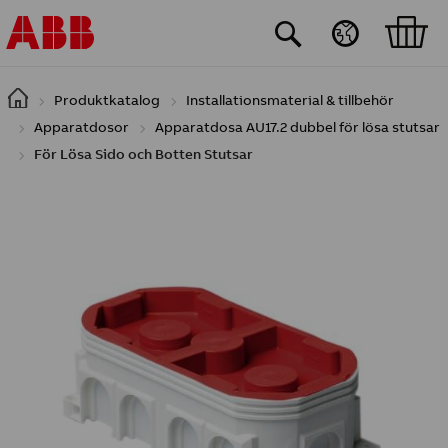
Hoppa till huvudinnehåll
Produktkatalog
Installationsmaterial & tillbehör
Apparatdosor
Apparatdosa AU17.2 dubbel för lösa stutsar
För Lösa Sido och Botten Stutsar