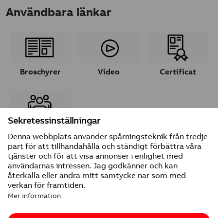
Användbara länkar
Broschyrer
Video
Certificat
Ta kontakt
© 2026 ABB