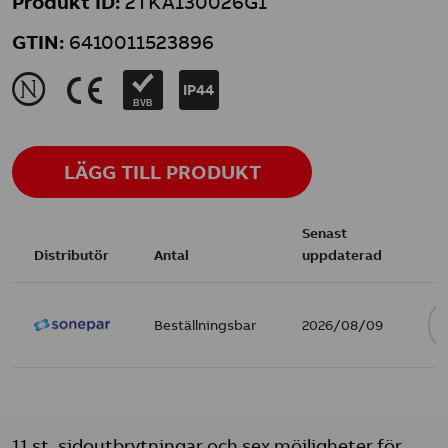
Produkt ID:
2TKA130026G1
GTIN:
6410011523896
N
K
IP44
BVB
LÄGG TILL PRODUKT
Senast
Distributör
Antal
uppdaterad
Beställningsbar
2026/08/09
11 st. sidoutbrytningar och sex möjligheter för