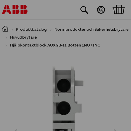
Hoppa till huvudinnehåll
Produktkatalog
Normprodukter och Säkerhetsbrytare
Huvudbrytare
Hjälpkontaktblock AUXGB-11 Botten 1NO+1NC