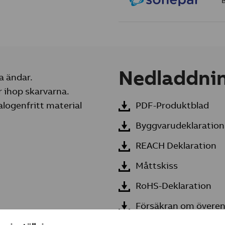
Nedladdni
a ändar.
 ihop skarvarna.
alogenfritt material
PDF-Produktblad
Byggvarudeklaration
REACH Deklaration
Måttskiss
RoHS-Deklaration
Försäkran om övere