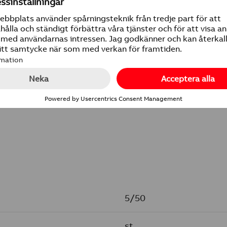
Miljövarudeklaration
Fullständig produktinfo
5/50
st