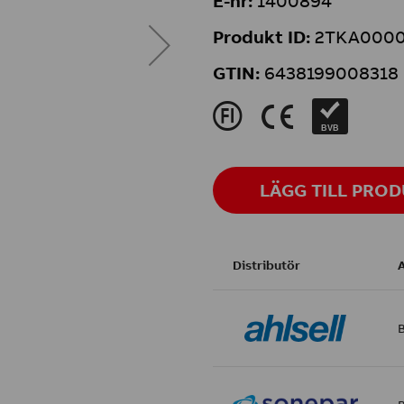
E-nr:
1400894
Produkt ID:
2TKA0000
GTIN:
6438199008318
J
K
BVB
LÄGG TILL PRO
Distributör