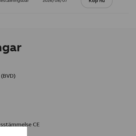
Beställningsbar
2026/08/07
Köp nu
ngar
 (BVD)
nsstämmelse CE