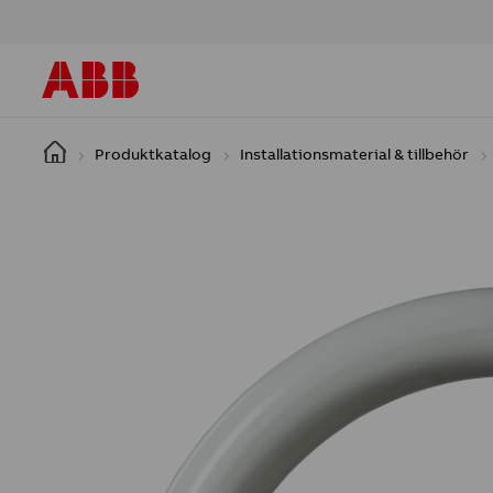
Hoppa till huvudinnehåll
Produktkatalog
Installationsmaterial & tillbehör