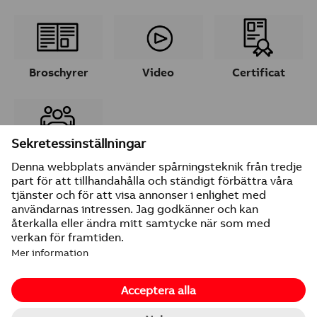
Broschyrer
Video
Certificat
Ta kontakt
© 2026 ABB
Leverantörsuppgifter
Integritetspolicy