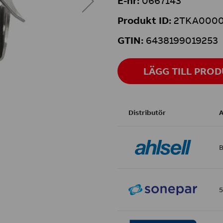
E-nr:
0667143
Produkt ID:
2TKA0000
GTIN:
6438199019253
LÄGG TILL PRO
Distributör
A
B
5