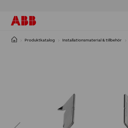
Hoppa till huvudinnehåll
Produktkatalog
Installationsmaterial & tillbehör