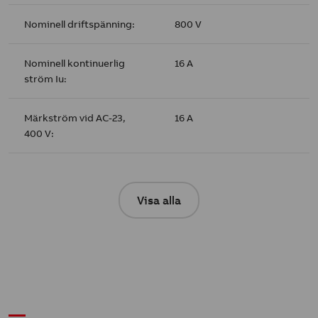
Nominell driftspänning:
800 V
Nominell kontinuerlig
16 A
ström Iu:
Märkström vid AC-23,
16 A
400 V:
Visa alla