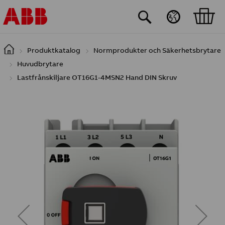
Hoppa till huvudinnehåll
Produktkatalog
Normprodukter och Säkerhetsbrytare
Huvudbrytare
Lastfrånskiljare OT16G1-4MSN2 Hand DIN Skruv