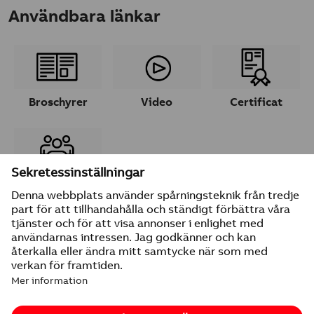
Användbara länkar
Broschyrer
Video
Certificat
Ta kontakt
© 2026 ABB