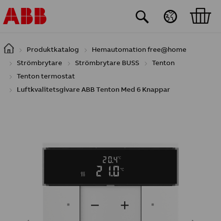
Hoppa till huvudinnehåll
Produktkatalog
Hemautomation free@home
Strömbrytare
Strömbrytare BUSS
Tenton
Tenton termostat
Luftkvalitetsgivare ABB Tenton Med 6 Knappar