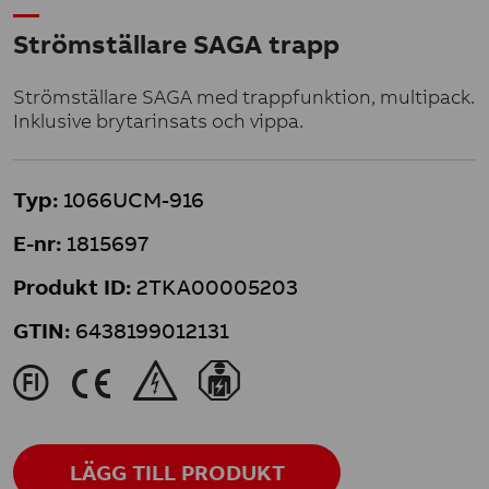
Strömställare SAGA trapp
Strömställare SAGA med trappfunktion, multipack.
Inklusive brytarinsats och vippa.
Typ:
1066UCM-916
E-nr:
1815697
Produkt ID:
2TKA00005203
GTIN:
6438199012131
J
K
&
}
LÄGG TILL PRODUKT