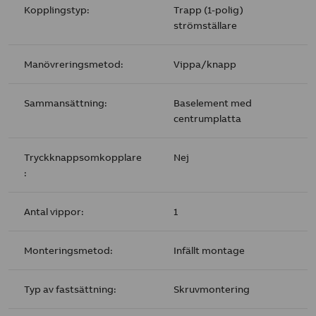
Kopplingstyp:
Trapp (1-polig)
strömställare
Manövreringsmetod:
Vippa/knapp
Sammansättning:
Baselement med
centrumplatta
Tryckknappsomkopplare
Nej
:
Antal vippor:
1
Monteringsmetod:
Infällt montage
Typ av fastsättning:
Skruvmontering