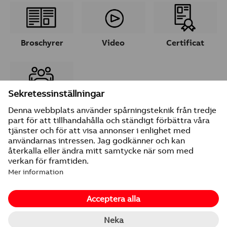
Broschyrer
Video
Certificat
Ta kontakt
© 2026 ABB
Leverantörsuppgifter
Integritetspolicy