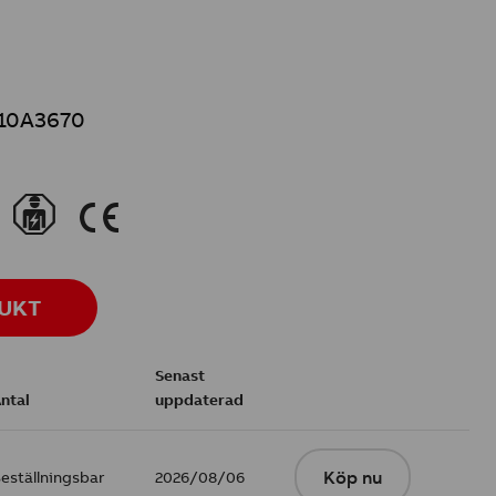
10A3670
}
K
DUKT
Senast
ntal
uppdaterad
eställningsbar
2026/08/06
Köp nu