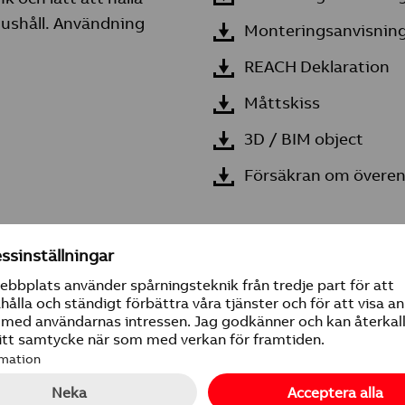
hushåll. Användning
Monteringsanvisnin
REACH Deklaration
Måttskiss
3D / BIM object
Försäkran om övere
Fullständig produktinfo