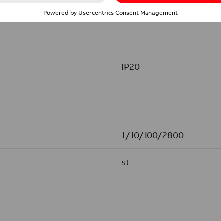
IP20
1/10/100/2800
st