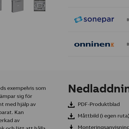
B
B
Nedladdni
änds exempelvis som
Lämpar sig för
mt med hjälp av
PDF-Produktblad
parat. Kan
Måttbild (i egen ruta
verkad av
Monteringsanvisnin
k och lätt att hålla