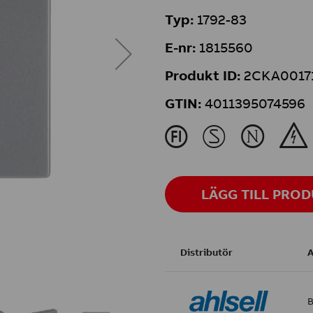
Typ:
1792-83
E-nr:
1815560
Produkt ID:
2CKA0017
GTIN:
4011395074596
J
M
N
&
LÄGG TILL PRO
Distributör
A
B