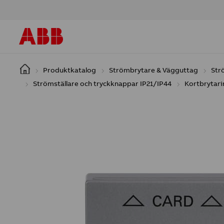
Hoppa till huvudinnehåll
Produktkatalog
Strömbrytare & Vägguttag
Str
Strömställare och tryckknappar IP21/IP44
Kortbrytari