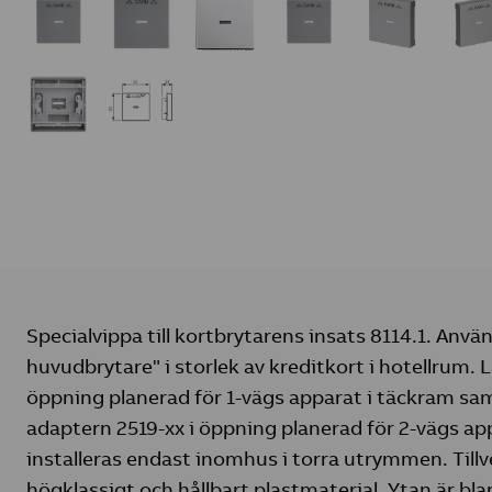
Specialvippa till kortbrytarens insats 8114.1. Anv
huvudbrytare" i storlek av kreditkort i hotellrum. 
öppning planerad för 1-vägs apparat i täckram sa
adaptern 2519-xx i öppning planerad för 2-vägs ap
installeras endast inomhus i torra utrymmen. Till
högklassigt och hållbart plastmaterial. Ytan är blan