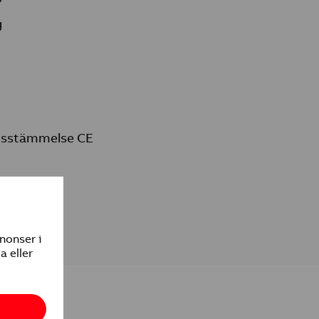
g
nsstämmelse CE
rmation