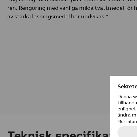
ren. Rengöring med vanliga milda tvättmedel för 
av starka lösningsmedel bör undvikas."
Teknisk specifikation