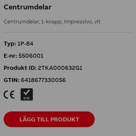
Centrumdelar
Centrumdelar, 1-knapp, Impressivo, vit
Typ:
1P-84
E-nr:
5506001
Produkt ID:
2TKA000632G1
GTIN:
6418677330056
K
BVB
LÄGG TILL PRODUKT