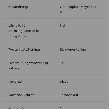
Användning:
Omkopplare/tryckknap
p
Lämplig för
Nej
beröringssensor för
bussystem:
Typ av fastsättning:
Skruvmontering
Övervakningsfönster/lju
Ja
suttag:
Material:
Plast
Materialkvalitet:
Termoplast
Halogenfri:
Ja