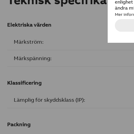
Elektriska värden
Märkström:
Märkspänning:
Klassificering
Lämplig för skyddsklass (IP):
Packning