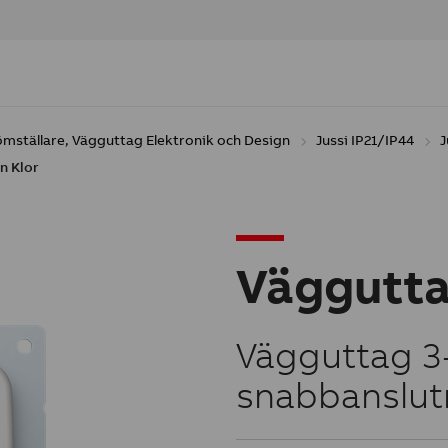
ömställare, Vägguttag Elektronik och Design
Jussi IP21/IP44
J
n Klor
Väggutt
Vägguttag 3-
snabbanslutni