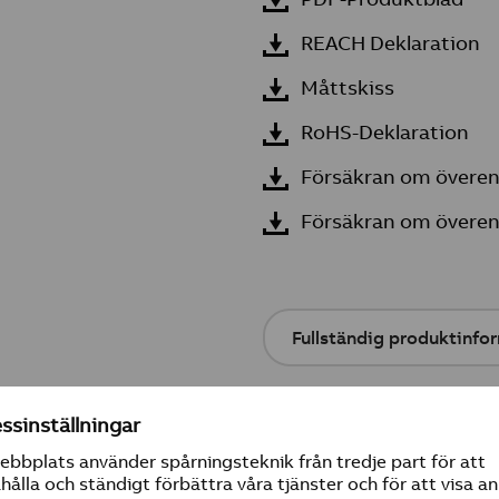
REACH Deklaration
Måttskiss
RoHS-Deklaration
Försäkran om övere
Försäkran om övere
Fullständig produktinfo