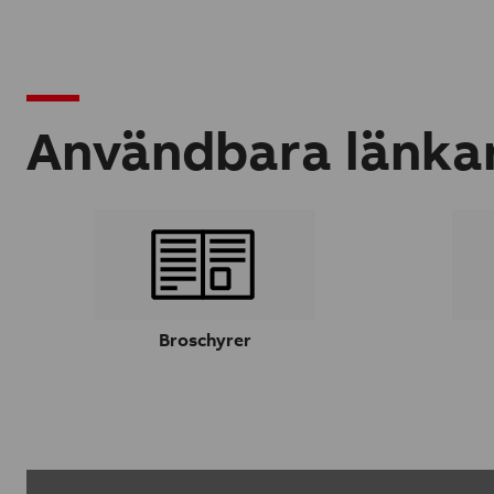
Användbara länka
Broschyrer