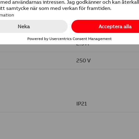
2.5 A
250 V
IP21