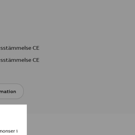
nsstämmelse CE
nsstämmelse CE
rmation