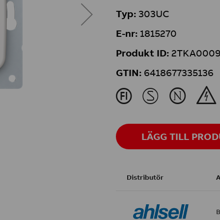
Typ:
303UC
E-nr:
1815270
Produkt ID:
2TKA0009
GTIN:
6418677335136
J
M
N
&
LÄGG TILL PRO
Distributör
A
B