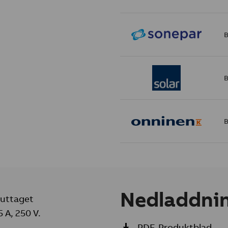
B
B
B
Nedladdni
 uttaget
 A, 250 V.
PDF-Produktblad