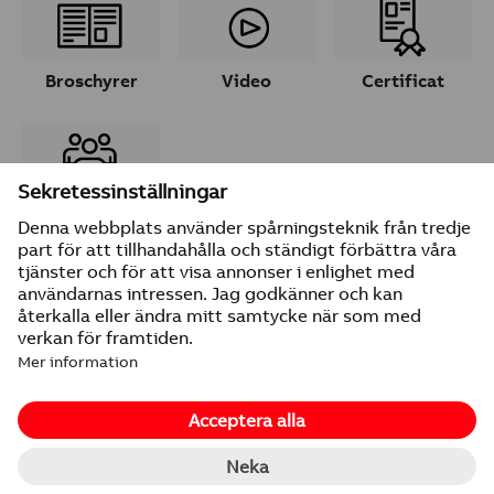
Broschyrer
Video
Certificat
Ta kontakt
© 2026 ABB
Leverantörsuppgifter
Integritetspolicy