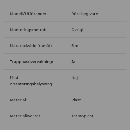
Modell/Utförande:
Rörelsegivare
Monteringsmetod:
Övrigt
Max. räckvidd framåt:
6 m
Trapphusövervakning:
Ja
Med
Nej
orienteringsbelysning:
Material:
Plast
Materialkvalitet:
Termoplast