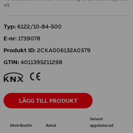
vit.
Typ:
6122/10-84-500
E-nr:
1739078
Produkt ID:
2CKA006132A0379
GTIN:
4011395211298
9
K
LÄGG TILL PRODUKT
Senast
Distributör
Antal
uppdaterad