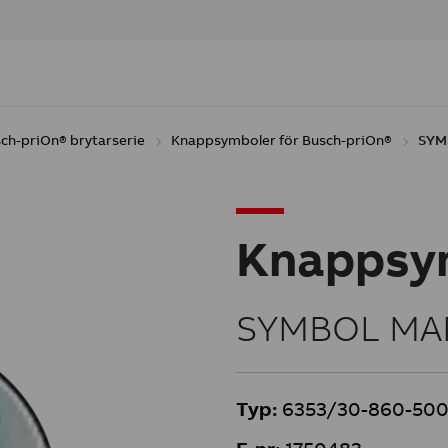
ch-priOn® brytarserie
Knappsymboler för Busch-priOn®
SYM
Knappsy
SYMBOL MAR
Typ:
6353/30-860-50