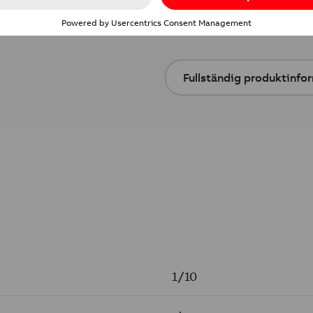
Försäkran om övere
Fullständig produktinfo
1/10