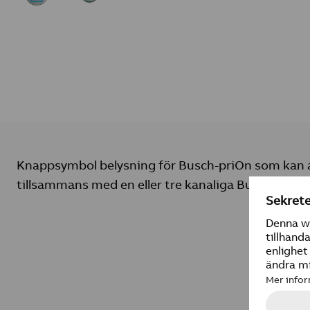
Knappsymbol belysning för Busch-priOn som kan
tillsammans med en eller tre kanaliga Busch-priOn