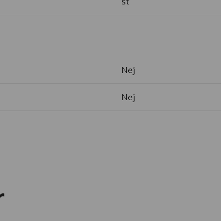
st
Nej
Nej
r