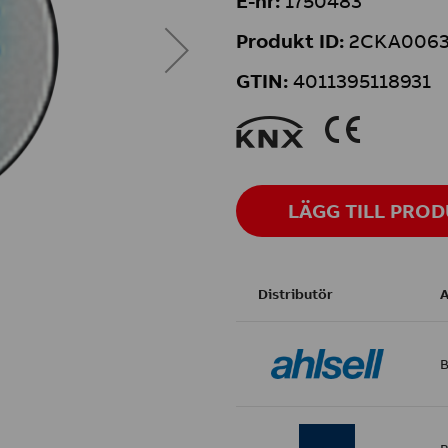
E-nr:
1750483
Produkt ID:
2CKA0063
GTIN:
4011395118931
9
K
LÄGG TILL PRO
Distributör
A
B