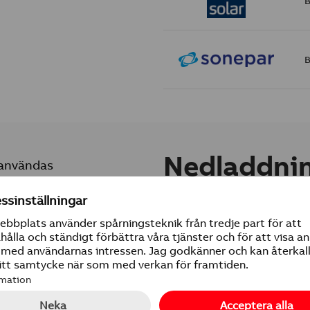
B
B
Nedladdni
 användas
.
PDF-Produktblad
Teknisk specifikatio
Dokument och prog
REACH Deklaration