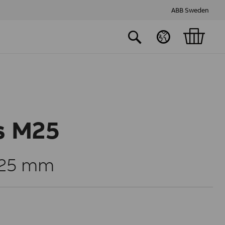
ABB Sweden
s M25
 25 mm