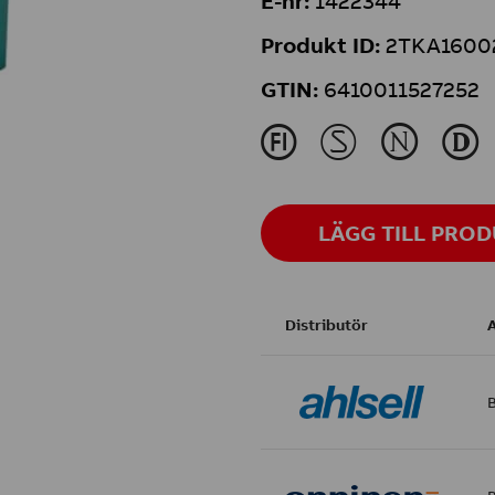
E-nr:
1422344
Produkt ID:
2TKA1600
GTIN:
6410011527252
J
M
N
L
LÄGG TILL PRO
Distributör