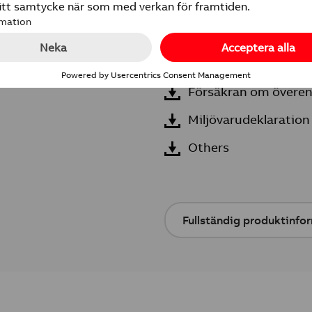
REACH Deklaration
Måttskiss
RoHS-Deklaration
Försäkran om övere
Miljövarudeklaration
Others
Fullständig produktinfo