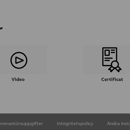
r
Video
Certificat
everantörsuppgifter
Integritetspolicy
Ändra inst