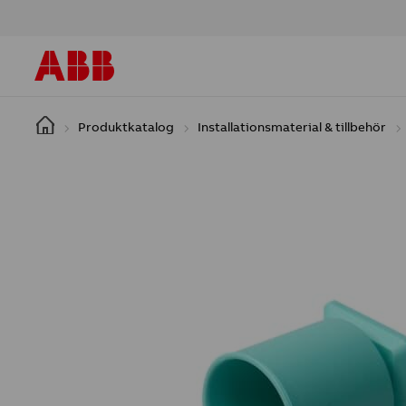
Hoppa till huvudinnehåll
Produktkatalog
Installationsmaterial & tillbehör