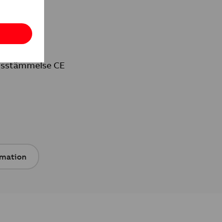
nsstämmelse CE
rmation