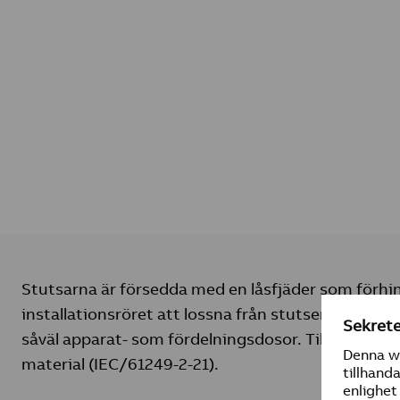
Stutsarna är försedda med en låsfjäder som förhi
installationsröret att lossna från stutsen. Stutsar
såväl apparat- som fördelningsdosor. Tillverkad av
material (IEC/61249-2-21).