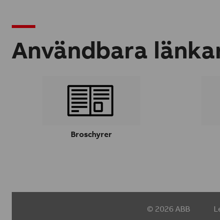
Användbara länka
Broschyrer
© 2026 ABB
L