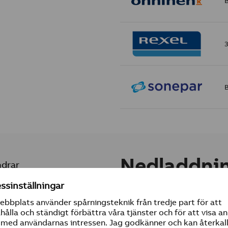
Nedladdni
ndrar
na lämpar sig för
 halogenfritt
PDF-Produktblad
Byggvarudeklaration