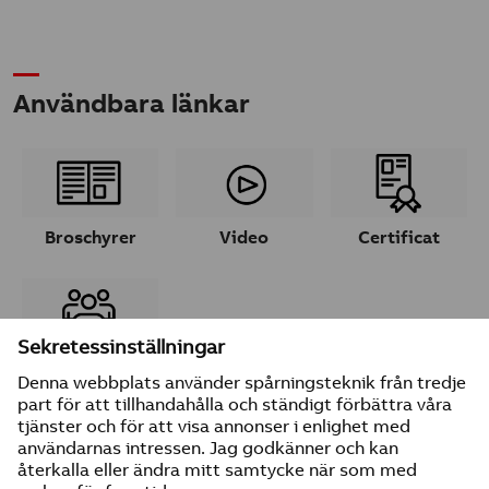
Användbara länkar
Broschyrer
Video
Certificat
Ta kontakt