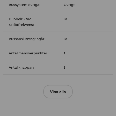
Bussystem övriga:
Övrigt
Dubbelriktad
Ja
radiofrekvens:
Bussanslutning ingår:
Ja
Antal manöverpunkter:
1
Antal knappar:
1
Visa alla