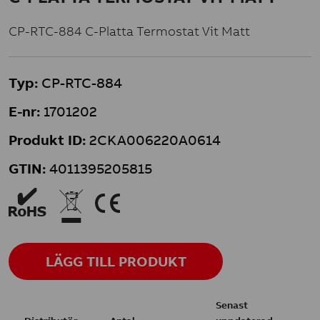
CP-RTC-884 C-Platta Termostat Vit Matt
Typ:
CP-RTC-884
E-nr:
1701202
Produkt ID:
2CKA006220A0614
GTIN:
4011395205815
4
v
K
LÄGG TILL PRODUKT
Senast