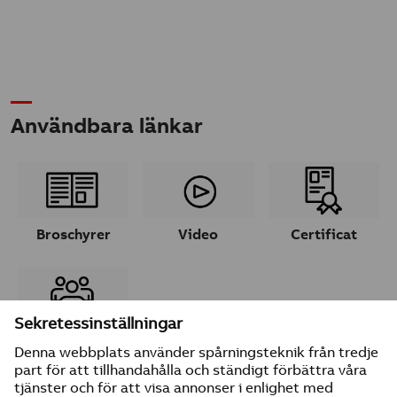
Användbara länkar
Broschyrer
Video
Certificat
Ta kontakt