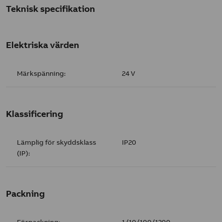
Teknisk specifikation
Elektriska värden
Märkspänning:
24 V
Klassificering
Lämplig för skyddsklass
IP20
(IP):
Packning
Förpackning:
1/10/100/1200