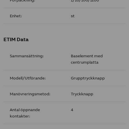
Enhet:
st
ETIM Data
Sammansättning:
Baselement med
centrumplatta
Modell/Utförande:
Grupptryckknapp
Manövreringsmetod:
Tryckknapp
Antal öppnande
4
kontakter: