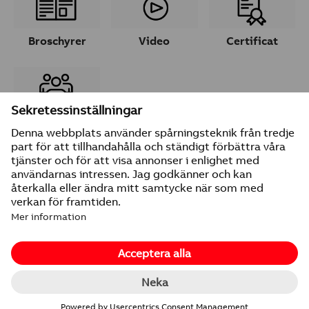
Broschyrer
Video
Certificat
Ta kontakt
© 2026 ABB
Leverantörsuppgifter
Integritetspolicy
Ändra inställningar för cookies