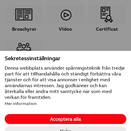
Broschyrer
Video
Certificat
Ta kontakt
© 2026 ABB
Leverantörsuppgifter
Integritetspolicy