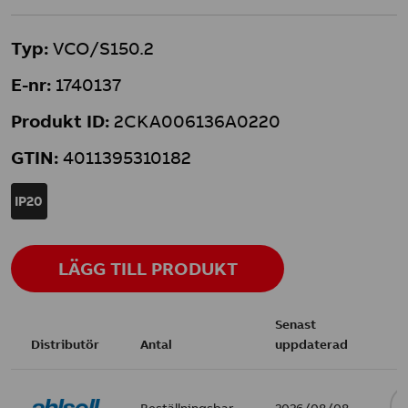
Typ:
VCO/S150.2
E-nr:
1740137
Produkt ID:
2CKA006136A0220
GTIN:
4011395310182
IP20
LÄGG TILL PRODUKT
Senast
Distributör
Antal
uppdaterad
Beställningsbar
2026/08/08