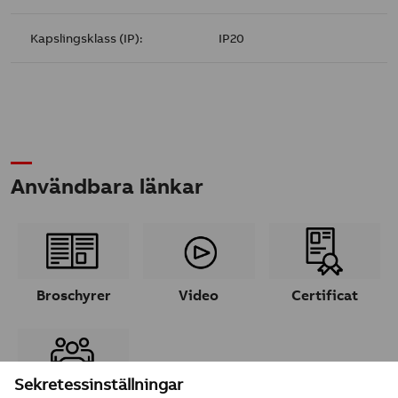
Kapslingsklass (IP):
IP20
Användbara länkar
Broschyrer
Video
Certificat