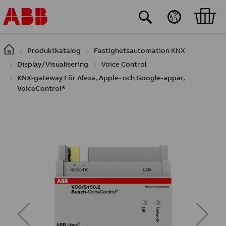
Hoppa till huvudinnehåll
Produktkatalog
Fastighetsautomation KNX
Display/Visualisering
Voice Control
KNX-gateway För Alexa, Apple- och Google-appar,
VoiceControl®