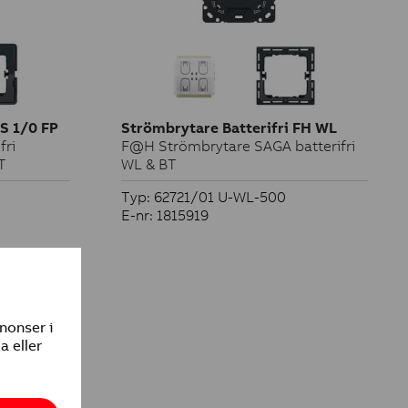
 1/0 FP
Strömbrytare Batterifri FH WL
fri
F@H Strömbrytare SAGA batterifri
T
WL & BT
Typ: 62721/01 U-WL-500
E-nr: 1815919