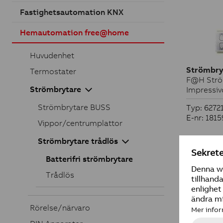
Fastighetsautomation KNX
Hemautomation free@home
Huvudenhet
Strömbryt
Termostater
F@H Ström
Strömbrytare
Impressi
Strömbrytare BUSS
Typ: 6272
E-nr: 1815
Vippor/centrumplattor
Strömbrytare trådlös
Batterifri strömbrytare
Trådlös
Rörelse/närvaro