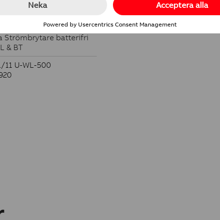
are B-fri FH WL x10
Strömbrytare batterifri
L & BT
1/11 U-WL-500
5920
r