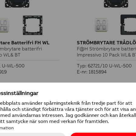
are Batterifri FH WL
STRÖMBRYTARE TRÅDLÖS
brytare batterifri
F@H Strömbrytare batteri
vo WL& BT
Impressivo 10 Pack WL& B
1 U-WL-500
Typ: 62721/10 U-WL-500
919
E-nr: 1815894