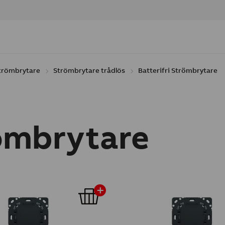
trömbrytare
Strömbrytare trådlös
Batterifri Strömbrytare
römbrytare