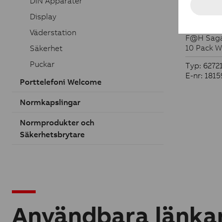
DIN Apparater
Display
Strömbryt
Väderstation
F@H Saga 
10 Pack W
Säkerhet
Puckar
Typ: 6272
E-nr: 181
Porttelefoni Welcome
Normkapslingar
Normprodukter och
Säkerhetsbrytare
Användbara länka