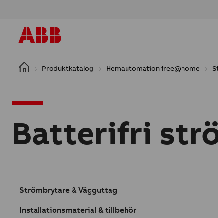
Hoppa till huvudinnehåll
Produktkatalog
Hemautomation free@home
S
Batterifri st
Strömbrytare & Vägguttag
Installationsmaterial & tillbehör