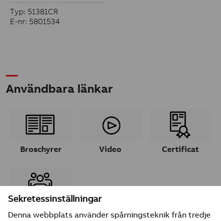
Typ: 51381CR
E-nr: 5801534
Användbara länkar
Broschyrer
Video
Certificat
Ta kontakt