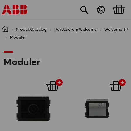
Hoppa till huvudinnehåll
Produktkatalog
Porttelefoni Welcome
Welcome TP
Moduler
Moduler