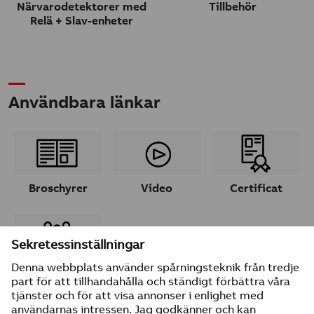
Närvarodetektorer med
Tillbehör
Relä + Slav-enheter
Användbara länkar
Broschyrer
Video
Certificat
Ta kontakt