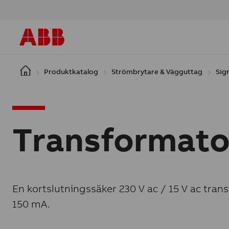
Hoppa till huvudinnehåll
Produktkatalog
Strömbrytare & Vägguttag
Sig
Transformato
En kortslutningssäker 230 V ac / 15 V ac tra
150 mA.