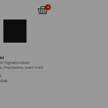
el
l Signalprodukt
a, Impressivo, svart matt
5
0548