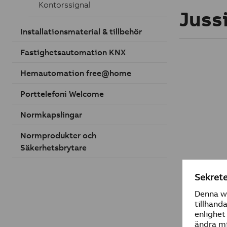
Kontorssignal
Juss
Installationsmaterial & tillbehör
Fastighetsautomation KNX
Hemautomation free@home
Porttelefoni Welcome
Normkapslingar
Normprodukter och
Säkerhetsbrytare
Transfor
230 V ac 
Typ: FLM
E-nr: 550