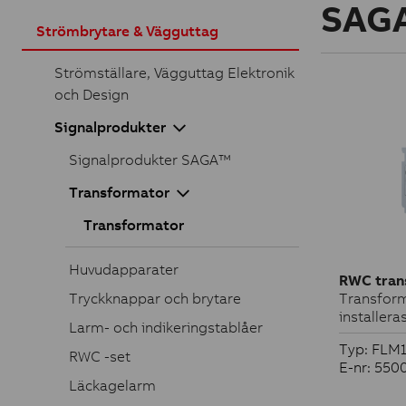
SAGA
Strömbrytare & Vägguttag
Strömställare, Vägguttag Elektronik
och Design
Signalprodukter
Signalprodukter SAGA™
Transformator
Transformator
Huvudapparater
RWC tran
Tryckknappar och brytare
Transfor
installera
Larm- och indikeringstablåer
Typ: FLM
RWC -set
E-nr: 550
Läckagelarm