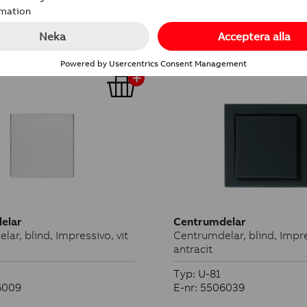
essivo, centrumplatta
elar
Centrumdelar
ar, blind, Impressivo, vit
Centrumdelar, blind, Impr
antracit
Typ: U-81
6009
E-nr: 5506039