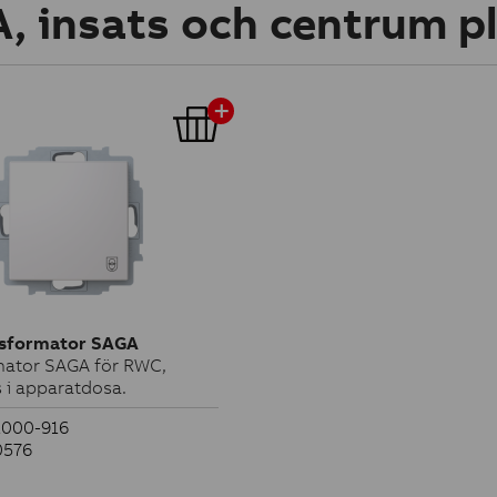
, insats och centrum p
sformator SAGA
mator SAGA för RWC,
s i apparatdosa.
1000-916
0576