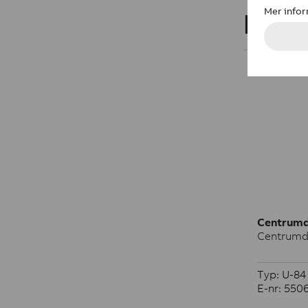
Impr
Centrumd
Centrumdel
Typ: U-84
E-nr: 550