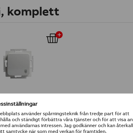
i, komplett
mator
/ 15 V ac, Transformator
1000
6080