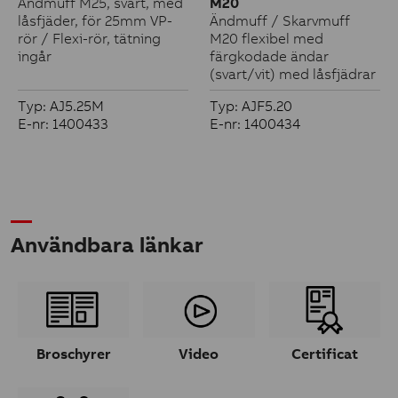
Ändmuff M25, svart, med
M20
låsfjäder, för 25mm VP-
Ändmuff / Skarvmuff
rör / Flexi-rör, tätning
M20 flexibel med
ingår
färgkodade ändar
(svart/vit) med låsfjädrar
Typ: AJ5.25M
Typ: AJF5.20
E-nr: 1400433
E-nr: 1400434
Användbara länkar
Broschyrer
Video
Certificat