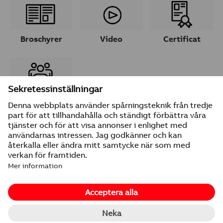
Broschyrer
Video
Certificat
Ta kontakt
© 2026 ABB
Leverantörsuppgifter
Integritetspolicy