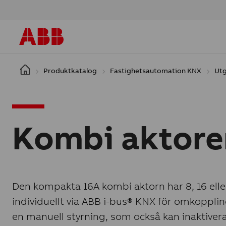
Hoppa till huvudinnehåll
Produktkatalog
Fastighetsautomation KNX
Ut
Kombi aktore
Den kompakta 16A kombi aktorn har 8, 16 el
individuellt via ABB i-bus® KNX för omkoppling 
en manuell styrning, som också kan inaktiver