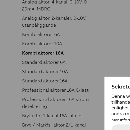
Analog aktor, 4-kanal, 0-10V, 0-
20mA, MDRC
Analog aktor, 2-kanaler, 0-10V,
utanpåliggande
Kombi aktorer 6A
Kombi aktorer 10A
Kombi aktorer 16A
Standard aktorer 6A
Standard aktorer 10A
Standard aktorer 16A
Professional aktorer 16A C-last
Professional aktorer 16A ström
detektering
Brytaktor 1-kanal 16A infälld
Bryt-/ Markis- aktor 2/1-kanal