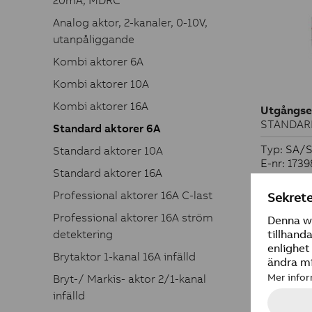
20mA, MDRC
Analog aktor, 2-kanaler, 0-10V,
utanpåliggande
Kombi aktorer 6A
Kombi aktorer 10A
Kombi aktorer 16A
Utgångse
STANDARD
Standard aktorer 6A
Typ: SA/S
Standard aktorer 10A
E-nr: 173
Standard aktorer 16A
Professional aktorer 16A C-last
Professional aktorer 16A ström
detektering
Brytaktor 1-kanal 16A infälld
Bryt-/ Markis- aktor 2/1-kanal
infälld