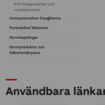
KNX knappinsatser och
rumstermostat
Hemautomation free@home
Porttelefoni Welcome
Normkapslingar
Normprodukter och
Säkerhetsbrytare
Användbara länka