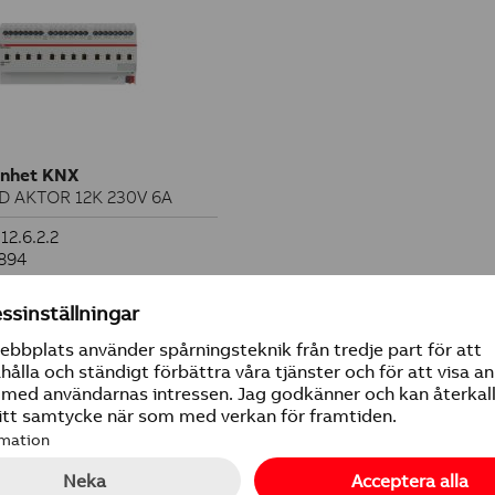
nhet KNX
 AKTOR 12K 230V 6A
12.6.2.2
9894