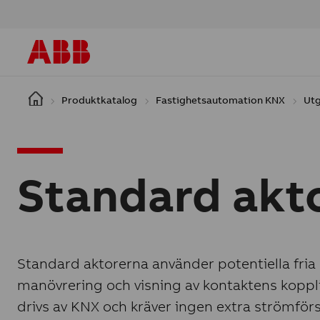
Hoppa till huvudinnehåll
Produktkatalog
Fastighetsautomation KNX
Ut
Standard akt
Standard aktorerna använder potentiella fria k
manövrering och visning av kontaktens koppling
drivs av KNX och kräver ingen extra strömförs