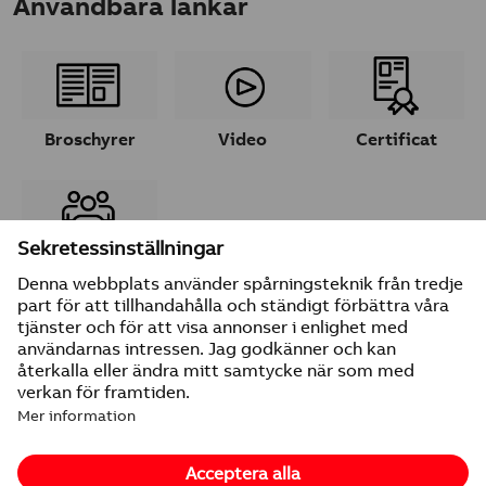
Användbara länkar
Broschyrer
Video
Certificat
Ta kontakt
© 2026 ABB
Leverantörsuppgifter