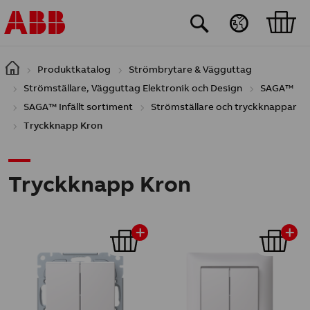
Hoppa till huvudinnehåll
Produktkatalog
Strömbrytare & Vägguttag
Strömställare, Vägguttag Elektronik och Design
SAGA™
SAGA™ Infällt sortiment
Strömställare och tryckknappar
Tryckknapp Kron
Tryckknapp Kron